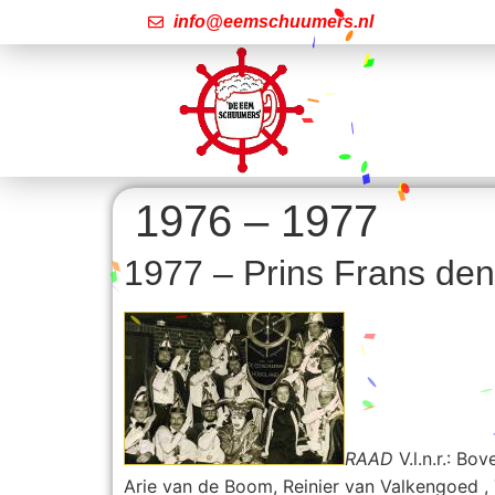
info@eemschuumers.nl
1976 – 1977
1977 – Prins Frans den
RAAD
V.l.n.r.: Bo
Arie van de Boom, Reinier van Valkengoed ,