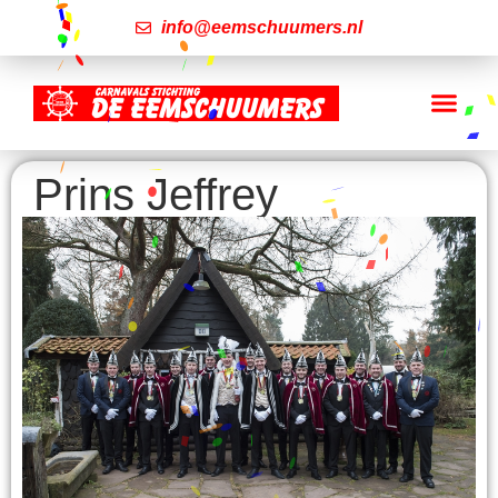
info@eemschuumers.nl
Prins Jeffrey