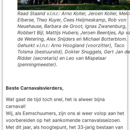
Raad Staand v.l.n.r.: Arno Koller, Jeroen Koller, Mel
Elberse, Theo Kuyer, Cees Heijmeskamp, Rob von
Neuehause, Barbara de Groot, Ignas Zwanenburg,
Robbert Bijl, Mattijs Hubers, Jeroen Beentjes, Ap v
de Wetering, Alex Snijders en Michael Botterblom.
Gehurkt v.l.n.r.: Arno Hoogland (voorzitter), Taco
Tolsma (bestuurslid), Dokter Snuggels, Gert Jan de
Ridder (secretaris) en Leo van Mispelaar
(penningmeester).
Beste Carnavalsvierders,
Wat gaat de tijd toch snel, het is alweer bijna
carnaval!
Wij, als Eemschuumers, zijn ons al weer volop aan het
voorbereiden op het aankomende carnavalsseizoen.
Met dit jaar, als hoogtepunt, het 33-jarig bestaan van