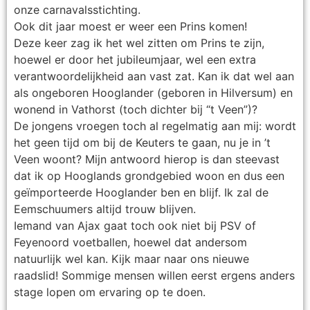
onze carnavalsstichting.
Ook dit jaar moest er weer een Prins komen!
Deze keer zag ik het wel zitten om Prins te zijn,
hoewel er door het jubileumjaar, wel een extra
verantwoordelijkheid aan vast zat. Kan ik dat wel aan
als ongeboren Hooglander (geboren in Hilversum) en
wonend in Vathorst (toch dichter bij “t Veen”)?
De jongens vroegen toch al regelmatig aan mij: wordt
het geen tijd om bij de Keuters te gaan, nu je in ’t
Veen woont? Mijn antwoord hierop is dan steevast
dat ik op Hooglands grondgebied woon en dus een
geïmporteerde Hooglander ben en blijf. Ik zal de
Eemschuumers altijd trouw blijven.
Iemand van Ajax gaat toch ook niet bij PSV of
Feyenoord voetballen, hoewel dat andersom
natuurlijk wel kan. Kijk maar naar ons nieuwe
raadslid! Sommige mensen willen eerst ergens anders
stage lopen om ervaring op te doen.