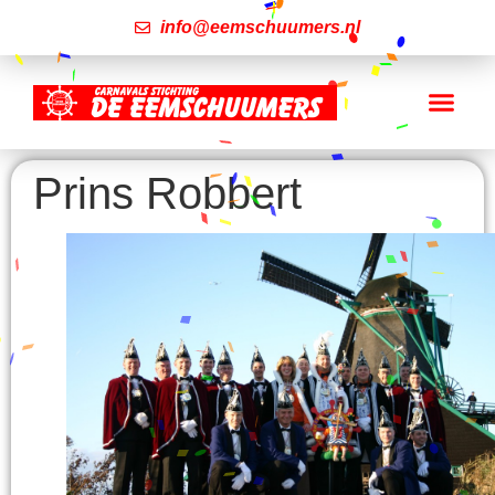
info@eemschuumers.nl
Prins Robbert