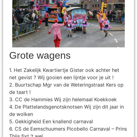
Grote wagens
1. Het Zakelijk Kwartiertje Gister ook achter het
net gevist ? Wij gooien een lijntje voor je uit !
2. Buurtschap Mgr van de Weteringstraat Kers op
de taart !
3. CC de Hammies Wij zijn helemaal Koekkoek
4. De Plattelandsgenotsknotsen Wij zijn dit jaar in
de wolken
5. Gekkigheid Een knallend carnaval
6. CS de Eemschuumers Picobello Carnaval – Prins
Thijs fixt ’t wel