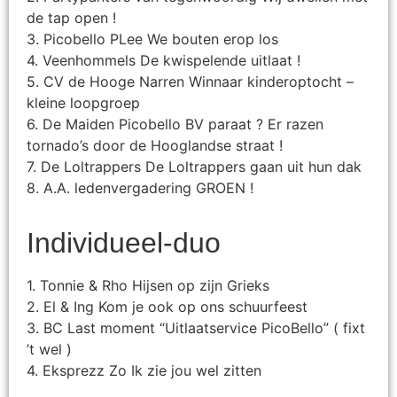
de tap open !
3. Picobello PLee We bouten erop los
4. Veenhommels De kwispelende uitlaat !
5. CV de Hooge Narren Winnaar kinderoptocht –
kleine loopgroep
6. De Maiden Picobello BV paraat ? Er razen
tornado’s door de Hooglandse straat !
7. De Loltrappers De Loltrappers gaan uit hun dak
8. A.A. ledenvergadering GROEN !
Individueel-duo
1. Tonnie & Rho Hijsen op zijn Grieks
2. El & Ing Kom je ook op ons schuurfeest
3. BC Last moment “Uitlaatservice PicoBello” ( fixt
’t wel )
4. Eksprezz Zo Ik zie jou wel zitten