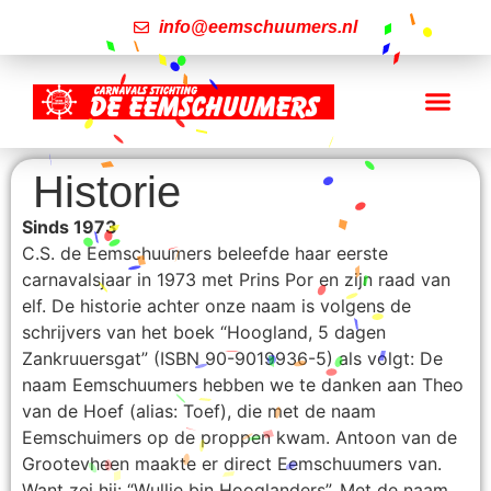
info@eemschuumers.nl
Historie
Sinds 1973
C.S. de Eemschuumers beleefde haar eerste
carnavalsjaar in 1973 met Prins Por en zijn raad van
elf. De historie achter onze naam is volgens de
schrijvers van het boek “Hoogland, 5 dagen
Zankruuersgat” (ISBN 90-9019936-5) als volgt: De
naam Eemschuumers hebben we te danken aan Theo
van de Hoef (alias: Toef), die met de naam
Eemschuimers op de proppen kwam. Antoon van de
Grootevheen maakte er direct Eemschuumers van.
Want zei hij: “Wullie bin Hooglanders”. Met de naam